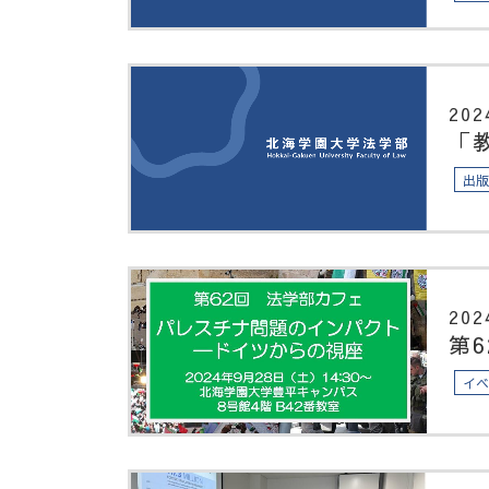
202
「
出
202
第
イ