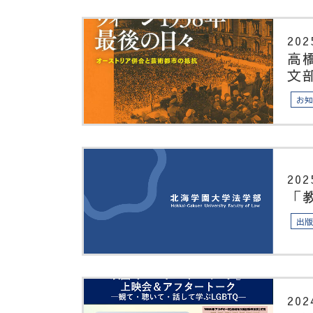
202
高
文
お
202
「
出
202