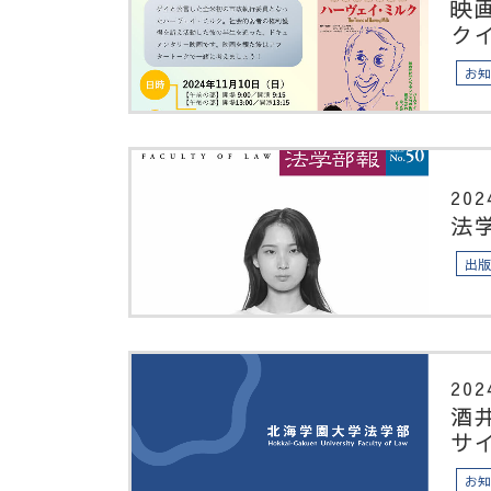
映
ク
お
202
法
出
202
酒
サ
お