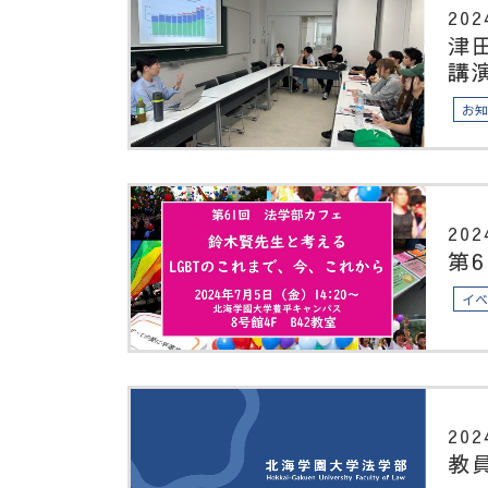
202
津
講
お
202
第
イ
202
教