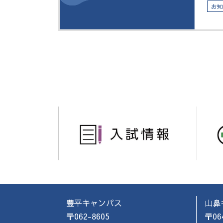
お
豊平キャンパス
山鼻
〒062-8605
〒06