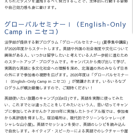
えられたタスクを達成するべく努力することで、主体的に行動する姿勢
や自己効力感も身に着けます。
グローバルセミナーⅠ（English-Only
Camp in ニセコ）
法学部が提供する新プログラム「グローバルセミナーI」(夏季集中講座)
が2020年度からスタートします。英語や外国の社会制度や文化について
興味がある人、いつかは留学したいと考えている人が一歩前に進むため
のスタートアップ・プログラムです。キャンパスから飛び出して学び、
実践的な英語と多文化社会への理解を深め、北海道の外のみならず日本
の外にまで参加者の視野を広げます。2020年度は「グローバルセミナー
Ⅰ（English-Only Camp in ニセコ）」が開講されます。いろいろなプ
ログラムが順次稼働しますので、ご期待ください！
英語使いたい放題のキャンプ(3泊4日)です。英語を実際に使ってみた
い、これまでとは違ったことをしてみたいという人、思い切ってキャン
プに参加してみませんか？2019年に実施したトライアル版では、参加者
から高評価を得ました。宿泊場所は、現代的でクリーンなシャレー(オ
シャレな山小屋)。英語でセッションを受け、英語のレシピを読み込ん
で自炊します。ネイティブ・スピーカーによる英語でのレクチャーや屋