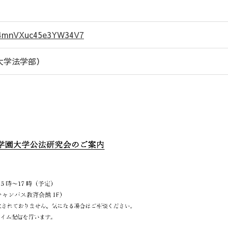
e/4mnVXuc45e3YW34V7
大学法学部）