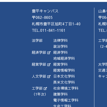
豊平キャンパス
山鼻
〒062-8605
〒06
札幌市豊平区旭町4丁目1-40
札幌
TEL.011-841-1161
TEL.
法学部
法律学科
工学
政治学科
（2-
経済学部
経済学科
地域経済学科
経営学部
経営学科
大学
経営情報学科
交通
人文学部
日本文化学科
キャ
英米文化学科
工学部
社会環境工学科
（1年次）
建築学科
電子情報工学科
生命工学科